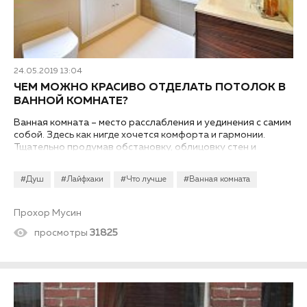
24.05.2019 13:04
ЧЕМ МОЖНО КРАСИВО ОТДЕЛАТЬ ПОТОЛОК В
ВАННОЙ КОМНАТЕ?
Ванная комната – место расслабления и уединения с самим
собой. Здесь как нигде хочется комфорта и гармонии.
Тщательно продумав обстановку, облицовку стен и
оборудование, часто о потолке вспоминается в
последнюю очередь. Чем можно красиво отделать
#Душ
#Лайфхаки
#Что лучше
#Ванная комната
потолок в ванной комнате?
Прохор Мусин
просмотры
31825