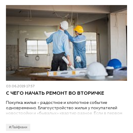
03.06.2019 17:57
С ЧЕГО НАЧАТЬ РЕМОНТ ВО ВТОРИЧКЕ
Покупка жилья – радостное и хлопотное событие
одновременно. Благоустройство жилья у покупателей
новостройки и «бывалых» квартир разное. Если в первом
случае жизнь начинается с чистого листа, то в другом
вместе с квадратными метрами хозяин получает старые
#Лайфхаки
проблемы. Разберемся, с чего начать ремонт во вторичке.