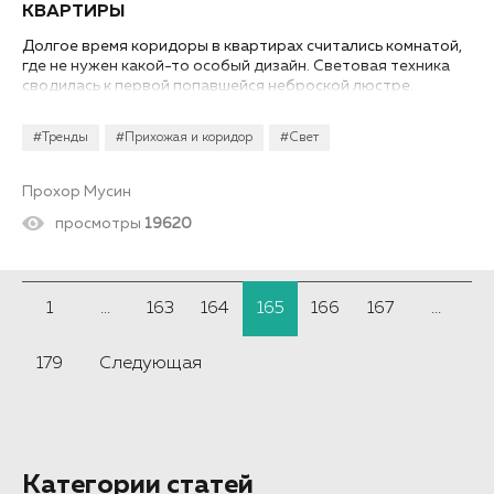
КВАРТИРЫ
Долгое время коридоры в квартирах считались комнатой,
где не нужен какой-то особый дизайн. Световая техника
сводилась к первой попавшейся неброской люстре.
Однако современное освещение в коридоре квартиры так
же важно, как в других комнатах. Ведь именно с этой
#Тренды
#Прихожая и коридор
#Свет
комнаты для гостей начинается знакомство с домом.
Прохор Мусин
просмотры
19620
1
...
163
164
165
166
167
...
179
Следующая
Категории статей