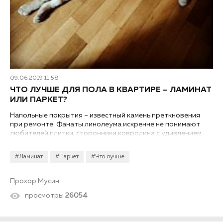
09.06.2019 11:58
ЧТО ЛУЧШЕ ДЛЯ ПОЛА В КВАРТИРЕ – ЛАМИНАТ
ИЛИ ПАРКЕТ?
Напольные покрытия – известный камень преткновения
при ремонте. Фанаты линолеума искренне не понимают
любителей плитки, сторонники ковролина с удивлением
смотрят на кварцвинил. Когда речь заходит о родственных
материалах, можно зайти в тупик. Например, выясняя, что
#Ламинат
#Паркет
#Что лучше
лучше – ламинат или паркет в квартире?
Прохор Мусин
просмотры
26054