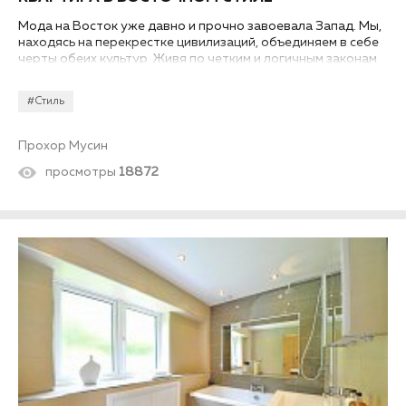
Мода на Восток уже давно и прочно завоевала Запад. Мы,
находясь на перекрестке цивилизаций, объединяем в себе
черты обеих культур. Живя по четким и логичным законам
западного мира, мы нередко предпочитаем что-то
загадочно-восточное. Попробуем оформить квартиру в
#Стиль
восточном стиле!
Прохор Мусин
просмотры
18872