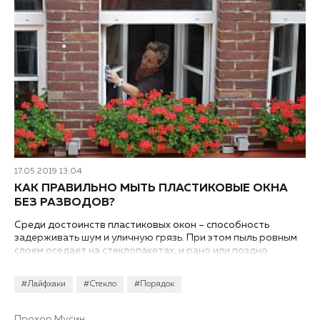
17.05.2019 13:04
КАК ПРАВИЛЬНО МЫТЬ ПЛАСТИКОВЫЕ ОКНА
БЕЗ РАЗВОДОВ?
Среди достоинств пластиковых окон – способность
задерживать шум и уличную грязь. При этом пыль ровным
слоем оседает на стеклопакетах, и рано или поздно
каждый задумывается о наведении чистоты. Идеально
вымыть и отполировать стекло – непростая задача. Как
#Лайфхаки
#Стекло
#Порядок
правильно мыть пластиковые окна без разводов?
Прохор Мусин