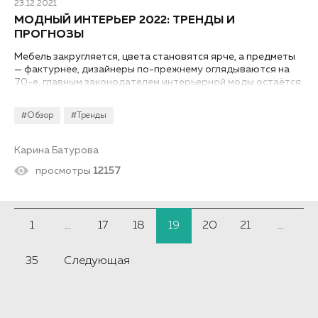
23.12.2021
МОДНЫЙ ИНТЕРЬЕР 2022: ТРЕНДЫ И
ПРОГНОЗЫ
Мебель закругляется, цвета становятся ярче, а предметы
— фактурнее, дизайнеры по-прежнему оглядываются на
70-е, главным законодателем интерьерной моды остаётся
природа, а глобальной задачей — забота об окружающей
среде. Всё о трендах в интерьере 2022.
#Обзор
#Тренды
Карина Батурова
просмотры
12157
1
...
17
18
19
20
21
...
35
Следующая