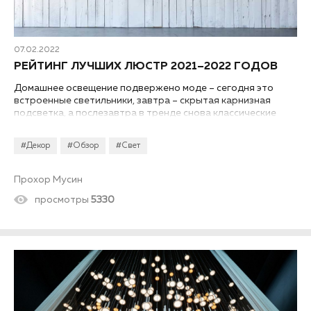
07.02.2022
РЕЙТИНГ ЛУЧШИХ ЛЮСТР 2021–2022 ГОДОВ
Домашнее освещение подвержено моде – сегодня это
встроенные светильники, завтра – скрытая карнизная
подсветка, а послезавтра в тренде снова классические
люстры. Или не классические? На популярность влияет не
только стиль, но и приятные линии, а также качество
#Декор
#Обзор
#Свет
сборки и отдельных деталей. Магазины предлагают
широчайший ассортимент, а мы представляем вам рейтинг
люстр 2021–2022 годов, составленный по мнению нашей
Прохор Мусин
редакции.
просмотры
5330