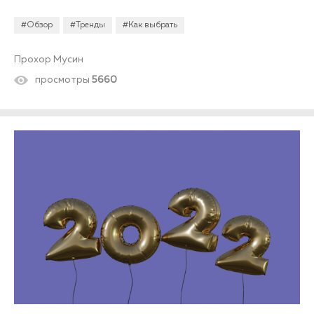
присущие стандартной сантехнике, визуально захламляют
помещение. Представляем рейтинг лучших подвесных
#Обзор
#Тренды
#Как выбрать
безободковых унитазов 2021–2022 годов, составленный
по результатам отзывов покупателей и специалистов
профильных магазинов ТК «Ланской».
Прохор Мусин
просмотры
5660