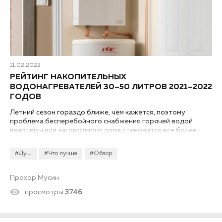
11.02.2022
РЕЙТИНГ НАКОПИТЕЛЬНЫХ
ВОДОНАГРЕВАТЕЛЕЙ 30–50 ЛИТРОВ 2021–2022
ГОДОВ
Летний сезон гораздо ближе, чем кажется, поэтому
проблема бесперебойного снабжения горячей водой
квартиры или загородного дома становится все более
актуальной. Накопительные электрические обогреватели
среднего объема – одно из наиболее популярных решений.
#Душ
#Что лучше
#Обзор
Они занимают относительно немного места, имеют
различные конфигурации и экономичные режимы работы.
Мы составили для вас собственный рейтинг накопительных
Прохор Мусин
водонагревателей 30–50 литров 2021–2022 годов.
просмотры
3746