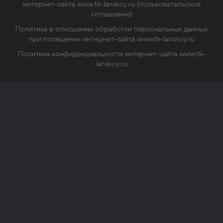
интернет-сайта www.tk-lanskoy.ru (пользовательское
соглашение)
Политика в отношении обработки персональных данных
при посещении интернет-сайта www.tk-lanskoy.ru
Политика конфиденциальности интернет-сайта www.tk-
lanskoy.ru
Закрыть
О файлах Cookie
Файл cookie представляет собой небольшой файл, обычно
состоящий из букв и цифр. Когда вы посещаете сайт, файл
сохраняется на вашем компьютере, планшетном ПК,
телефоне или другом устройстве. Cookies помогают нам
повысить эффективность работы сайта и получить
аналитические данные.