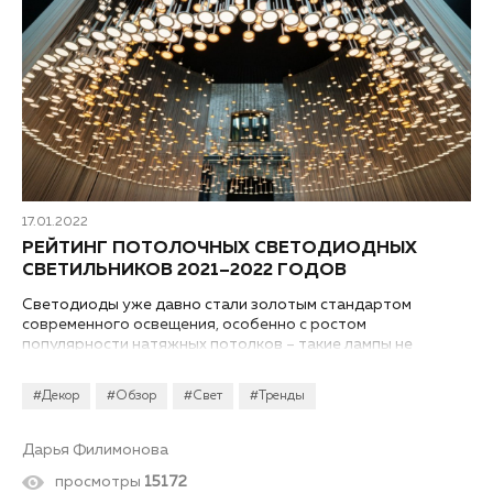
17.01.2022
РЕЙТИНГ ПОТОЛОЧНЫХ СВЕТОДИОДНЫХ
СВЕТИЛЬНИКОВ 2021–2022 ГОДОВ
Светодиоды уже давно стали золотым стандартом
современного освещения, особенно с ростом
популярности натяжных потолков – такие лампы не
вызывают нагревания и деформации полотна. Небольшие
размеры источников света позволяют по-разному играть
#Декор
#Обзор
#Свет
#Тренды
и со светильниками, их дизайном. Мы подготовили для вас
рейтинг потолочных светодиодных светильников 2021–
2022 годов и разделили его на две части – встроенные и
Дарья Филимонова
подвесные. Начнем с первых.
просмотры
15172