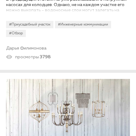
насосах для колодцев. Однако, не на каждом участке его
можно выкопать – водоносные слои могут залегать на
значительной глубине. Это накладывает отпечаток и на
основные характеристики скважинного насосного
#Приусадебный участок
#Инженерные коммуникации
оборудования. Представляем вам наш рейтинг погружных
насосов для скважины 2021–2022 годов.
#Обзор
Дарья Филимонова
просмотры
3798