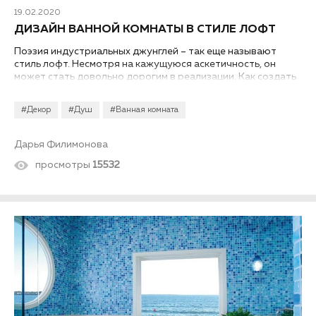
19.02.2020
ДИЗАЙН ВАННОЙ КОМНАТЫ В СТИЛЕ ЛОФТ
Поэзия индустриальных джунглей – так еще называют
стиль лофт. Несмотря на кажущуюся аскетичность, он
может стать довольно дорогим в реализации. Как создать
дизайн ванной в стиле лофт и не переплатить лишнего?
Воспользуемся советами дизайнеров.
#Декор
#Душ
#Ванная комната
Дарья Филимонова
просмотры
15532