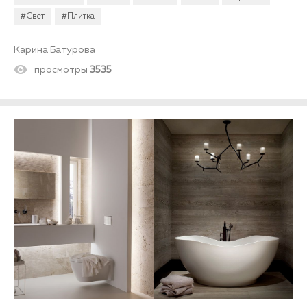
#Свет
#Плитка
Карина Батурова
просмотры
3535