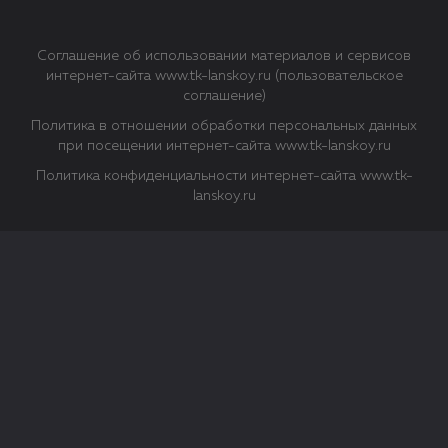
Соглашение об использовании материалов и сервисов
интернет-сайта www.tk-lanskoy.ru (пользовательское
соглашение)
Политика в отношении обработки персональных данных
при посещении интернет-сайта www.tk-lanskoy.ru
Политика конфиденциальности интернет-сайта www.tk-
lanskoy.ru
Закрыть
О файлах Cookie
Файл cookie представляет собой небольшой файл, обычно
состоящий из букв и цифр. Когда вы посещаете сайт, файл
сохраняется на вашем компьютере, планшетном ПК,
телефоне или другом устройстве. Cookies помогают нам