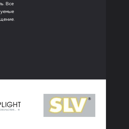
ь. Все
зуемые
щение.