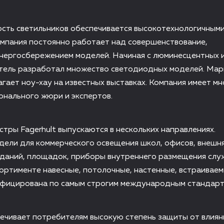
ость светильников обеспечивается высокотехнологичным
омпания постоянно работает над совершенствование,
энергосбережением моделей. Начиная с люминесцентных 
итель разработал множество светодиодных моделей. Мар
гает ноу-хау на известных выставках. Компания имеет м
онального жюри и экспертов.
стры Fagerhult выпускаются в нескольких направлениях.
дели для коммерческого освещения школ, офисов, внешн
 зданий, площадок, приборы внутреннего размещения сл
ортименте навесные, потолочные, настенные, встраиваем
фицирована по самым строгим международным стандарт
ечивает потребителям высокую степень защиты от влиян