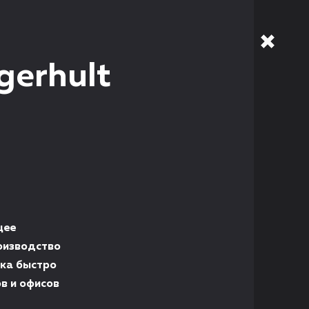
gerhult
щее
оизводство
ика быстро
в и офисов