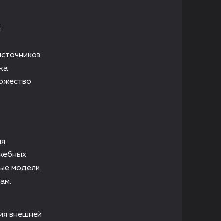
и
источников
ка
ножество
яя
ужебных
ые модели.
ам.
ия внешней